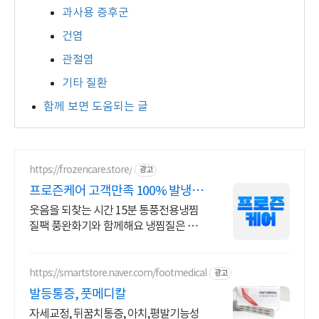
과사용 증후군
건염
관절염
기타 질환
함께 보면 도움되는 글
https://frozencare.store/
광고
프로즌케어 고객만족 100% 발냉찜
질기
웃음을 되찾는 시간 15분 통풍전용냉찜
질팩 풍완화기와 함께해요 냉찜질은 붓
기,열감,통증완화에 탁월합니다
https://smartstore.naver.com/footmedical
광고
발등통증, 풋메디칼
자세교정, 뒤꿈치통증, 아치,평발기능성