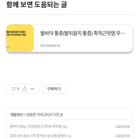
함께 보면 도움되는 글
발바닥 통증(발뒤꿈치 통증) 족적근막염 무지외반등 내용 정리
inf.onews.kr
1
구독하기
'
생활정보
>
건강온
' 카테고리의 다른 글
콤부차 효능, 주요성분 3가지와 부작용
2024.07.09
(34)
루피니빈 효능 가격 콩 먹는 법 내용 총정리
2024.07.09
(1)