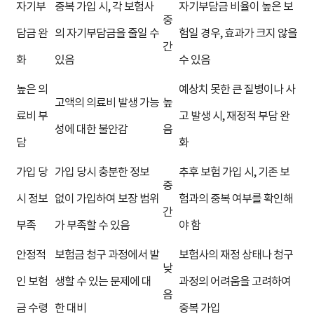
자기부
중복 가입 시, 각 보험사
자기부담금 비율이 높은 보
중
담금 완
의 자기부담금을 줄일 수
험일 경우, 효과가 크지 않을
간
화
있음
수 있음
높은 의
예상치 못한 큰 질병이나 사
고액의 의료비 발생 가능
높
료비 부
고 발생 시, 재정적 부담 완
성에 대한 불안감
음
담
화
가입 당
가입 당시 충분한 정보
추후 보험 가입 시, 기존 보
중
시 정보
없이 가입하여 보장 범위
험과의 중복 여부를 확인해
간
부족
가 부족할 수 있음
야 함
안정적
보험금 청구 과정에서 발
보험사의 재정 상태나 청구
낮
인 보험
생할 수 있는 문제에 대
과정의 어려움을 고려하여
음
금 수령
한 대비
중복 가입