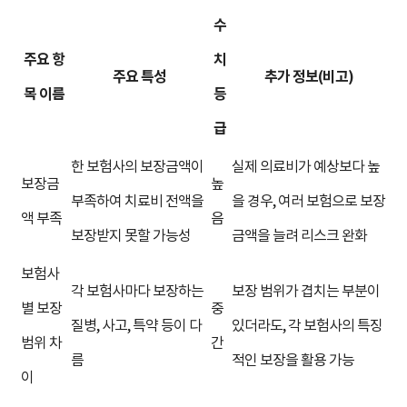
수
주요 항
치
주요 특성
추가 정보(비고)
목 이름
등
급
한 보험사의 보장금액이
실제 의료비가 예상보다 높
보장금
높
부족하여 치료비 전액을
을 경우, 여러 보험으로 보장
액 부족
음
보장받지 못할 가능성
금액을 늘려 리스크 완화
보험사
각 보험사마다 보장하는
보장 범위가 겹치는 부분이
별 보장
중
질병, 사고, 특약 등이 다
있더라도, 각 보험사의 특징
범위 차
간
름
적인 보장을 활용 가능
이